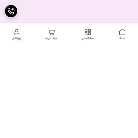
خانه
دسته‌بندی
سبد خرید
پروفایل
در صورت بروز هرگونه خطا در سفارش، لطفاً از طریق واتس‌اپ یا در
صورت لزوم با ارسال پیامک به فروشگاه اطلاع دهید. همکاران ما در
اولین فرصت با شما تماس خواهند گرفت.
با توجه به حجم بالای تماس‌ها، امکان پاسخگویی تلفنی وجود
ندارد. از همکاری شما سپاسگزاریم.
شماره تماس
09216733204