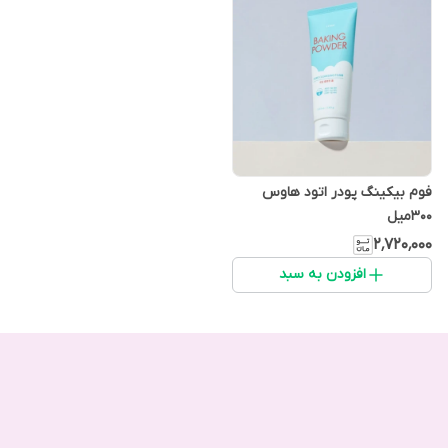
فوم بیکینگ پودر اتود هاوس
300میل
۲٬۷۲۰٬۰۰۰
افزودن به سبد