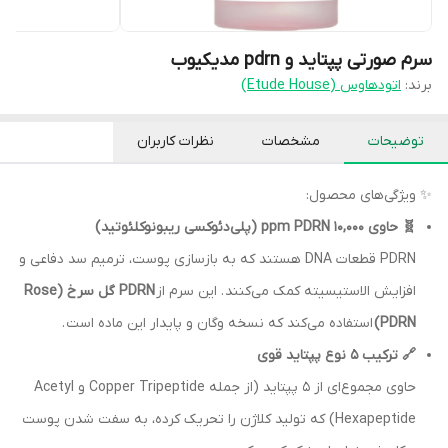
سرم صورتی پپتاید و pdrn مدیکیوب
برند:
اتودهاوس (Etude House)
توضیحات
مشخصات
نظرات کاربران
✨ ویژگی‌های محصول:
🧬 حاوی 10,000 ppm PDRN (پلی‌دئوکسی ریبونوکلئوتید)
PDRN قطعات DNA هستند که به بازسازی پوست، ترمیم سد دفاعی و
افزایش الاستیسیته کمک می‌کنند . این سرم از
PDRN گل سرخ (Rose
PDRN)
استفاده می‌کند که نسخه وگان و پایدار این ماده است .
🔗 ترکیب ۵ نوع پپتاید قوی
حاوی مجموع‌ای از ۵ پپتاید (از جمله Copper Tripeptide و Acetyl
Hexapeptide) که تولید کلاژن را تحریک کرده، به سفت شدن پوست