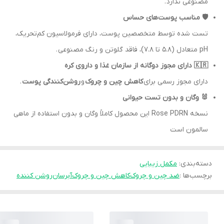
مصنوعی ندارد .
🛡️ مناسب پوست‌های حساس
تست شده توسط متخصصین پوست، دارای فرمولاسیون کم‌تحریک،
pH متعادل (5.8 تا 7.8)، فاقد گلوتن و رنگ مصنوعی .
🇰🇷 دارای مجوز دوگانه از سازمان غذا و داروی کره
دارای مجوز رسمی برای
کاهش چین و چروک
و
روشن‌کنندگی پوست
.
🐰 وگان و بدون تست حیوانی
نسخه Rose PDRN این محصول کاملاً وگان و بدون استفاده از ماهی
سالمون است
دسته‌بندی
:
مکمل زیبایی
برچسب‌ها :
ضد چین و چروک
کاهش چین و چروک
آبرسان
روشن کننده