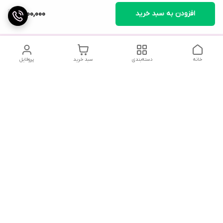
افزودن به سبد خرید
4,100,000
خانه
دسته‌بندی
سبد خرید
پروفایل
در صورت بروز هرگونه خطا در سفارش، لطفاً از طریق واتس‌اپ یا در
صورت لزوم با ارسال پیامک به فروشگاه اطلاع دهید. همکاران ما در
اولین فرصت با شما تماس خواهند گرفت.
با توجه به حجم بالای تماس‌ها، امکان پاسخگویی تلفنی وجود
ندارد. از همکاری شما سپاسگزاریم.
شماره تماس
09216733204