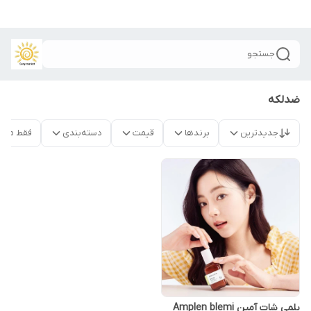
جستجو
ضدلکه
جدیدترین
برندها
قیمت
دسته‌بندی
فقط محص
بلمی شات آمپن Amplen blemi