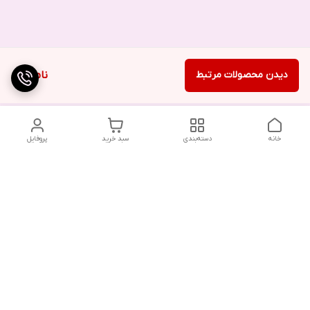
دیدن محصولات مرتبط
ناموجود
خانه
دسته‌بندی
سبد خرید
پروفایل
در صورت بروز هرگونه خطا در سفارش، لطفاً از طریق واتس‌اپ یا در
صورت لزوم با ارسال پیامک به فروشگاه اطلاع دهید. همکاران ما در
اولین فرصت با شما تماس خواهند گرفت.