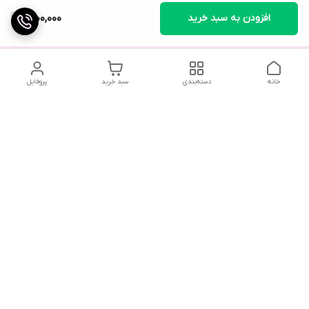
افزودن به سبد خرید
2,100,000
خانه
دسته‌بندی
سبد خرید
پروفایل
در صورت بروز هرگونه خطا در سفارش، لطفاً از طریق واتس‌اپ یا در
صورت لزوم با ارسال پیامک به فروشگاه اطلاع دهید. همکاران ما در
اولین فرصت با شما تماس خواهند گرفت.
با توجه به حجم بالای تماس‌ها، امکان پاسخگویی تلفنی وجود
ندارد. از همکاری شما سپاسگزاریم.
شماره تماس
09216733204