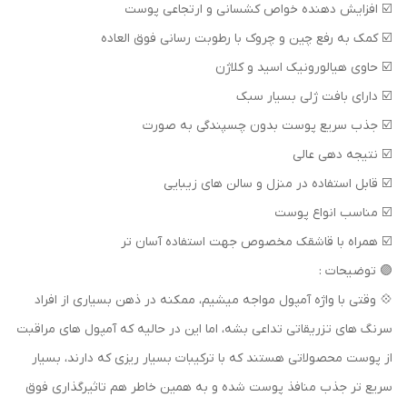
☑️ افزایش دهنده خواص کشسانی و ارتجاعی پوست
☑️ کمک به رفع چین و چروک با رطوبت رسانی فوق العاده
☑️ حاوی هیالورونیک اسید و کلاژن
☑️ دارای بافت ژلی بسیار سبک
☑️ جذب سریع پوست بدون چسپندگی به صورت
☑️ نتیجه دهی عالی
☑️ قابل استفاده در منزل و سالن های زیبایی
☑️ مناسب انواع پوست
☑️ همراه با قاشقک مخصوص جهت استفاده آسان تر
🟣 توضیحات :
💠 وقتی با واژه آمپول مواجه میشیم، ممکنه در ذهن بسیاری از افراد
سرنگ های تزریقاتی تداعی بشه، اما این در حالیه که آمپول های مراقبت
از پوست محصولاتی هستند که با ترکیبات بسیار ریزی که دارند، بسیار
سریع تر جذب منافذ پوست شده و به همین خاطر هم تاثیرگذاری فوق