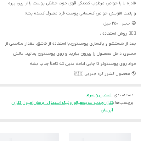
قادره تا با خواص مرطوب کنندگی قوی خود، خشکی پوست را از بین ببره
و باعث افزایش خواص کشسانی پوست فرد مصرف کننده بشه
🔵 حجم : 250 میل
🧖🏻‍♀️ روش استفاده :
بعد از شستشو و پاکسازی پوستتون،با استفاده از قاشق، مقدار مناسبی از
محتوی داخل محصول را بیرون بیارید و روی پوستتون بمالید. مالش
مواد روی پوستتونو تا جایی ادامه بدین که کاملاً جذب بشه
🌎 محصول کشور کره جنوبی 🇰🇷
دسته‌بندی
:
اسنس و سرم
برچسب‌ها :
کلاژن
جذب سریع
هیالورونیک اسید
ژل آبرسان
آمپول کلاژن
آبرسان