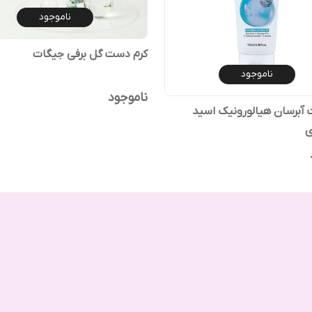
ناموجود
کرم دست گل برفی جیگات
ناموجود
ناموجود
آبرسان هیالورونیک اسید
ی