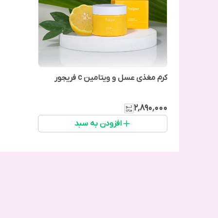
کرم مغذی عسل و ویتامین c فریجور
۲٬۸۹۰٬۰۰۰
افزودن به سبد