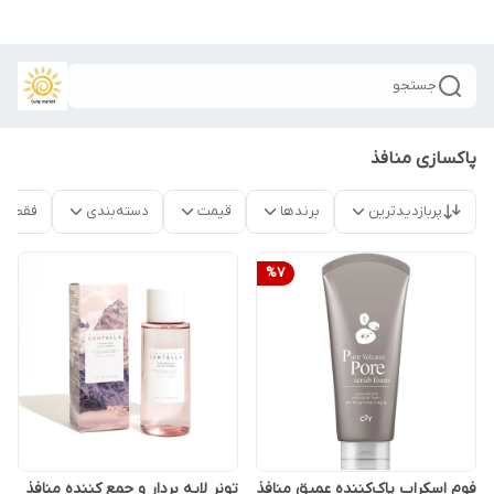
جستجو
پاکسازی منافذ
پربازدیدترین
برندها
قیمت
دسته‌بندی
فقط م
%
7
فوم اسکراب پاک‌کننده عمیق منافذ
تونر لایه بردار و جمع کننده منافذ