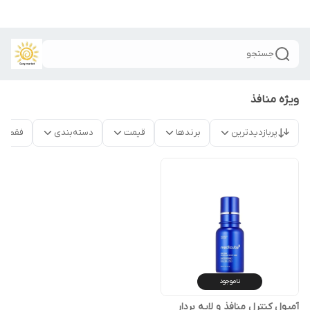
جستجو
ویژه منافذ
پربازدیدترین
برندها
قیمت
دسته‌بندی
فقط م
ناموجود
آمپول کنترل منافذ و لایه بردار