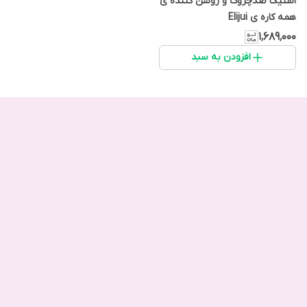
استیک ضدچروک و روشن کننده ی
همه کاره ی Elijui
۱٬۶۸۹٬۰۰۰
افزودن به سبد