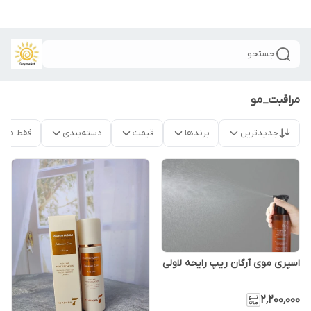
جستجو
مراقبت_مو
جدیدترین
برندها
قیمت
دسته‌بندی
فقط محص
اسپری موی آرگان ریپ رایحه لاولی
۲٬۲۰۰٬۰۰۰