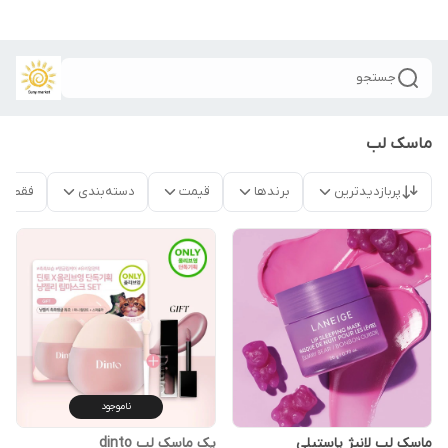
جستجو
ماسک لب
پربازدیدترین
برندها
قیمت
دسته‌بندی
فقط م
ناموجود
ماسک لب لانیژ پاستیلی
پک ماسک لب dinto