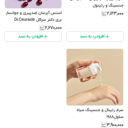
جنسینگ و رتینول
اسنس آبرسان ضدپیری و جوانساز
۲٬۱۲۳٬۰۰۰
بری دکتر سراکل Dr.Ceuracle
Vegan active Berry First
۲٬۶۷۰٬۰۰۰
Essence
افزودن به سبد
افزودن به سبد
سرم رتینال و جنسینگ سیاه
سئول1988
۳٬۹۰۰٬۰۰۰