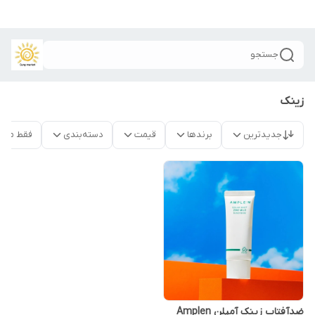
جستجو
زینک
جدیدترین
برندها
قیمت
دسته‌بندی
فقط محص
ضدآفتاب زینک آمپلن Amplen