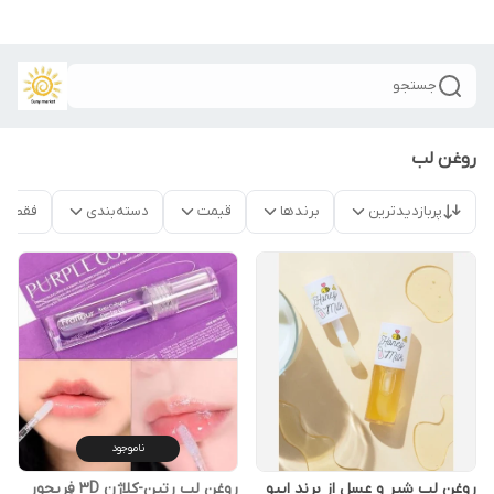
جستجو
روغن لب
پربازدیدترین
برندها
قیمت
دسته‌بندی
فقط م
ناموجود
روغن لب شیر و عسل از برند اپیو
روغن لب رِتین-کلاژن 3D فِرِیجور