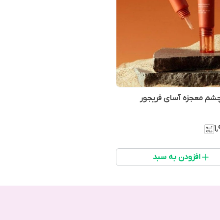
چشم معجزه آسای فریجور
۱
افزودن به سبد