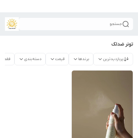
جستجو
تونر ضدلک
پربازدیدترین
برندها
قیمت
دسته‌بندی
فقط م