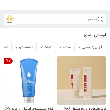
جستجو
آبرسانی عمیق
پربازدیدترین
برندها
قیمت
دسته‌بندی
فقط م
%
7
کرم حلزون و برنج سئول 1988
فوم شستشوی آبرسان از برند C2Y