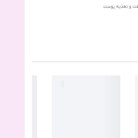
افظت و تغذیه پوست