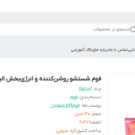
جستجو در محصولات
وشی
تماس با ما
درباره ما
وبلاگ آموزشی
فوم شستشو روشن‌کننده و انرژی‌بخش الیز
برند:
الیزاوکا
دسته‌بندی
:
فوم
برچسب‌ها :
فوم
pH متعادل
حجم
:
120 میل
انقضا
:
2027
ساخت کشور
:
کره جنوبی