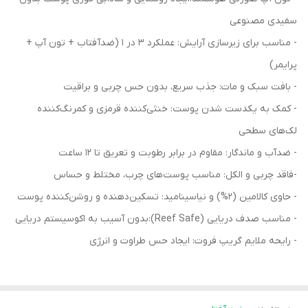
سفیدی مصنوعی
- مناسب برای زیرسازی آرایش: عملکرد ۳ در ۱ (ضدآفتاب + تون آپ +
پرایمر)
- بافت سبک و مات: جذب سریع، بدون حس چربی و براقیت
- کمک به یکدست شدن پوست: خنثی‌کننده قرمزی و کمرنگ‌کننده
لک‌های سطحی
- ضدآب و ماندگار: مقاوم در برابر رطوبت و تعریق تا ۱۲ ساعت
-فاقد چربی و الکل: مناسب پوست‌های چرب، مختلط و حساس
- حاوی کالامین (۲%) و نیاسینامید: تسکین‌دهنده و روشن‌کننده پوست
- مناسب صدف دریایی (Reef Safe):بدون آسیب به اکوسیستم دریایی
- رایحه ملایم گریپ فروت: ایجاد حس طراوت و انرژی