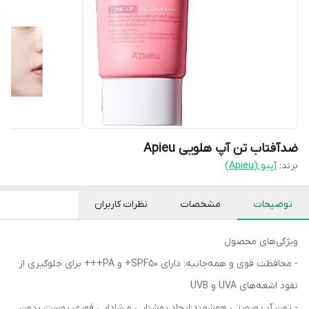
ضدآفتاب تن آپ هلویی Apieu
برند:
آپیو (Apieu)
توضیحات
مشخصات
نظرات کاربران
ویژگی‌های محصول
- محافظت قوی و همه‌جانبه: دارای SPF50+ و PA+++ برای جلوگیری از
نفوذ اشعه‌های UVA و UVB
- تون آپ صورتی هوشمند:ایجاد روشنایی و شادابی فوری پوست بدون