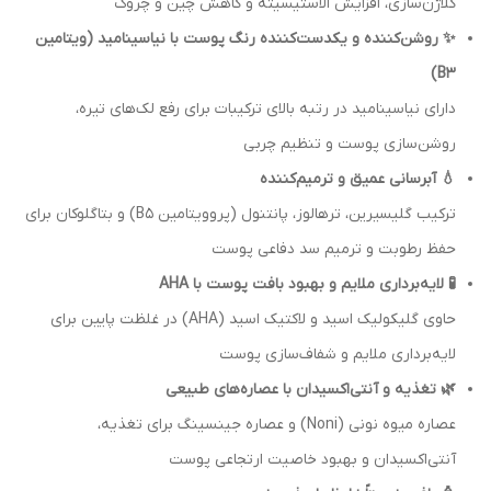
کلاژن‌سازی، افزایش الاستیسیته و کاهش چین و چروک
✨ روشن‌کننده و یکدست‌کننده رنگ پوست با نیاسینامید (ویتامین
B3)
دارای نیاسینامید در رتبه بالای ترکیبات برای رفع لک‌های تیره،
روشن‌سازی پوست و تنظیم چربی
💧 آبرسانی عمیق و ترمیم‌کننده
ترکیب گلیسیرین، ترهالوز، پانتنول (پروویتامین B5) و بتاگلوکان برای
حفظ رطوبت و ترمیم سد دفاعی پوست
🧪 لایه‌برداری ملایم و بهبود بافت پوست با AHA
حاوی گلیکولیک اسید و لاکتیک اسید (AHA) در غلظت پایین برای
لایه‌برداری ملایم و شفاف‌سازی پوست
🌿 تغذیه و آنتی‌اکسیدان با عصاره‌های طبیعی
عصاره میوه نونی (Noni) و عصاره جینسینگ برای تغذیه،
آنتی‌اکسیدان و بهبود خاصیت ارتجاعی پوست