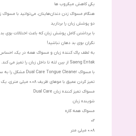
یکی کاهش میکروب ها
هنگام مسواک زدن دندان‌هایتان، می‌توانید با مسواک زدن زبان خود
دو پوشش زبان را بردارید
با برداشتن کامل پوشش زبان که باعث اختلالات بوی بد د
نگران بوی بد دهان نباشید!
به لطف پاک کننده زبان و مسواک همه در یک، احساس طر
Saeng Entak از بین لثه تا داخل زبان را تمیز می کند.
با مسواک Dual Care Tongue Cleaner مشکل را به سرعت حل کنید!
تمیز کردن عمیق با موهای ظریف 0.08 میلی متری، یک بار دیگر با تمیز کننده زبان، و تمیز کردن عمیق با نوع دوتایی.
مسواک تمیز کننده زبان Dual Care
شوینده زبان
مسواک همه کاره
02
0.08 میلی متر