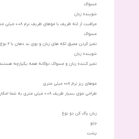
مسواک
شوینده زبان
مراقبت از لثه ظریف با موهای ظریف نرم 0.08 میلی متری
مسواک
تمیز کردن عمیق لکه های زبان و بوی بد دهان با 2 نوع اسکراپر
شوینده زبان
تمیز کننده زبان و مسواک دوگانه همه یکپارچه هستند 
موهای ریز نرم 008 میلی متری
طراحی موی بسیار ظریف 0.08 میلی متری به شما امکان می دهد همه چیز را از دندان های کوچک گرفته تا انتهای عمیق دندان های آسیاب را به خوبی تمیز کنید.
زبان پاک کن دو نوع
جلو
پشت