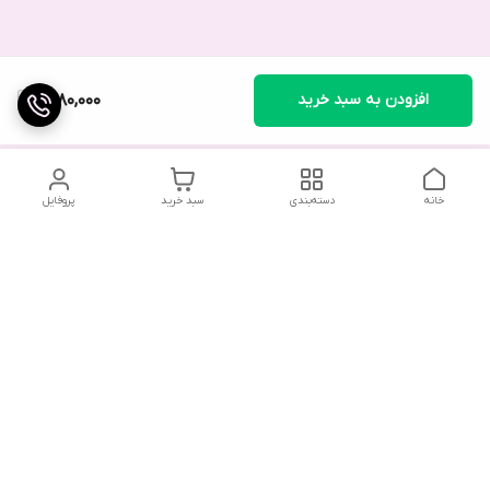
افزودن به سبد خرید
1,780,000
خانه
دسته‌بندی
سبد خرید
پروفایل
در صورت بروز هرگونه خطا در سفارش، لطفاً از طریق واتس‌اپ یا در
صورت لزوم با ارسال پیامک به فروشگاه اطلاع دهید. همکاران ما در
اولین فرصت با شما تماس خواهند گرفت.
با توجه به حجم بالای تماس‌ها، امکان پاسخگویی تلفنی وجود