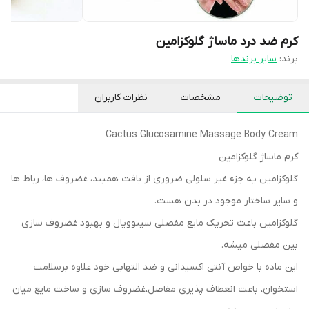
کرم ضد درد ماساژ گلوکزامین
برند:
سایر برندها
توضیحات
مشخصات
نظرات کاربران
Cactus Glucosamine Massage Body Cream
کرم ماساژ گلوکزامین
گلوکزامین یه جزء غیر سلولی ضروری از بافت همبند، غضروف ها، رباط ها
و سایر ساختار موجود در بدن هست.
گلوکزامین باعث تحریک مایع مفصلی سینوویال و بهبود غضروف سازی
بین مفصلی میشه.
این ماده با خواص آنتی اکسیدانی و ضد التهابی خود علاوه برسلامت
استخوان، باعت انعطاف پذیری مفاصل،غضروف سازی و ساخت مایع میان