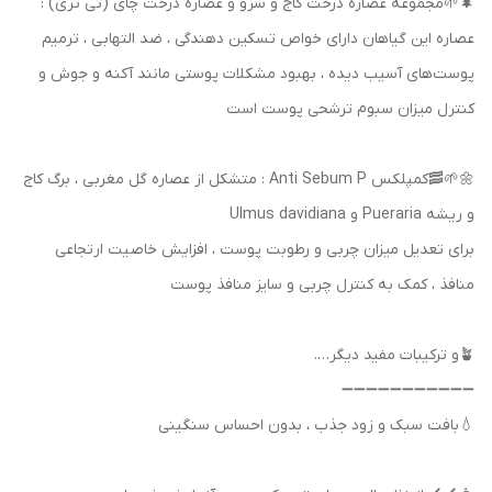
🌲🌱مجموعه عصاره درخت کاج و سرو و عصاره درخت چای (تی تری) :
عصاره این گیاهان دارای خواص تسکین دهندگی ، ضد التهابی ، ترمیم
پوست‌های آسیب دیده ، بهبود مشکلات پوستی مانند آکنه و جوش و
کنترل میزان سبوم ترشحی پوست است
🌼🌱🥓کمپلکس Anti Sebum P : متشکل از عصاره گل مغربی ، برگ کاج
و ریشه Pueraria و Ulmus davidiana
برای تعدیل میزان چربی و رطوبت پوست ، افزایش خاصیت ارتجاعی
منافذ ، کمک به کنترل چربی و سایز منافذ پوست
🪴و ترکیبات مفید دیگر….
➖➖➖➖➖➖➖➖➖➖➖
💧بافت سبک و زود جذب ، بدون احساس سنگینی