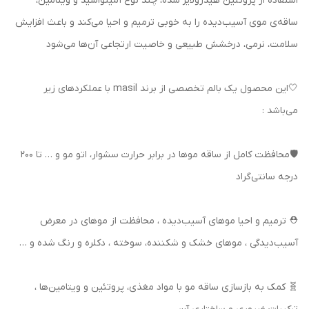
استفاده از پروتئین هیدرولایز شده، چند نوع آمینواسید و ویتامین،
ساقه‌ی موی آسیب‌دیده را به خوبی ترمیم و احیا می‌کند و باعث افزایش
سلامت، نرمی، درخشش طبیعی و خاصیت ارتجاعی آن‌ها می‌شود
🤍این محصول یک بالم تخصصی از برند masil با عملکردهای زیر
می‌باشد :
🛡محافظت کامل از ساقه موها در برابر حرارت سشوار، اتو مو و … تا ۲۰۰
درجه سانتی‌گراد
⛑ ترمیم و احیا موهای آسیب‌دیده ، محافظت از موهای در معرض
آسیب‌دیدگی ، موهای خشک و شکننده، سوخته ، دکلره‌ و رنگ شده و …
🧬 کمک به بازسازی ساقه مو با مواد مغذی، پروتئین و ویتامین‌ها ،