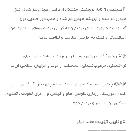
🧬کمپلکس 9 گانه پروتئینی متشکل از کراتین هیدرولایز شده ، کلاژن
هیدرولایز شده و ابریشم هیدرولایز شده و همینطور چندین نوع
آمینواسید ضروری ، برای ترمیم و جایگزینی پروتئین‌های ساختاری مو ،
احیاکنندگی و کمک به افزایش سلامت و لطافت موها
🌼🫒 روغن آرگان ، روغن جوجوبا و روغن دانه ماکادمیا و… برای
نرم‌کنندگی ، مرطوب‌کنندگی ، محافظت از موها و افزایش سلامتی آن‌ها
🌾🌱🍃 چندین عصاره گیاهی از جمله عصاره چای سبز ، آلوئه ورا ، سویا
،گندم ،مورینگا ، رزماری ،لاوندر ، هلو و گیلاس و … برای تقویت ، تغذیه ،
تسکین پوست سر‌ و ترمیم موها
🪴و کلییی ترکیبات مفید دیگر…..