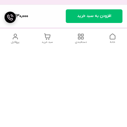
افزودن به سبد خرید
2,430,000
خانه
دسته‌بندی
سبد خرید
پروفایل
در صورت بروز هرگونه خطا در سفارش، لطفاً از طریق واتس‌اپ یا در
صورت لزوم با ارسال پیامک به فروشگاه اطلاع دهید. همکاران ما در
اولین فرصت با شما تماس خواهند گرفت.
با توجه به حجم بالای تماس‌ها، امکان پاسخگویی تلفنی وجود
ندارد. از همکاری شما سپاسگزاریم.