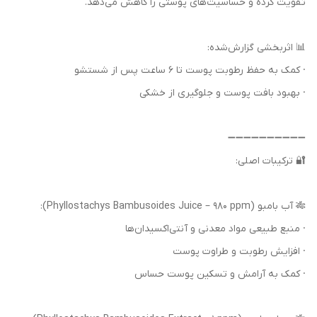
تقویت کرده و حساسیت‌های پوستی را کاهش می‌دهد.
📊 اثربخشی گزارش‌شده:
· کمک به حفظ رطوبت پوست تا ۶ ساعت پس از شستشو
· بهبود بافت پوست و جلوگیری از خشکی
➖➖➖➖➖➖➖➖➖➖
🔐 ترکیبات اصلی:
🎋 آب بامبو (Phyllostachys Bambusoides Juice – 980 ppm):
· منبع طبیعی مواد معدنی و آنتی‌اکسیدان‌ها
· افزایش رطوبت و طراوت پوست
· کمک به آرامش و تسکین پوست حساس