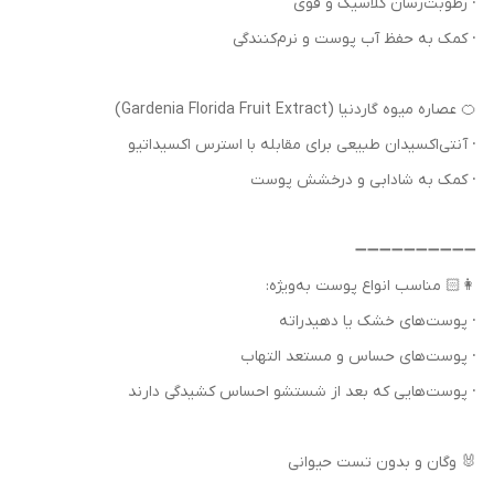
· رطوبت‌رسان کلاسیک و قوی
· کمک به حفظ آب پوست و نرم‌کنندگی
🍊 عصاره میوه گاردنیا (Gardenia Florida Fruit Extract)
· آنتی‌اکسیدان طبیعی برای مقابله با استرس اکسیداتیو
· کمک به شادابی و درخشش پوست
➖➖➖➖➖➖➖➖➖➖
👩🏻 مناسب انواع پوست به‌ویژه:
· پوست‌های خشک یا دهیدراته
· پوست‌های حساس و مستعد التهاب
· پوست‌هایی که بعد از شستشو احساس کشیدگی دارند
🐰 وگان و بدون تست حیوانی