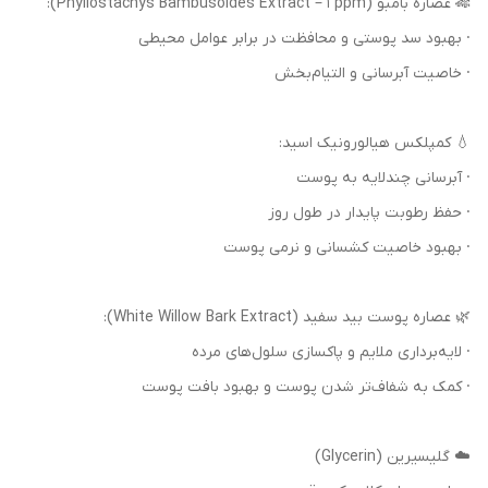
🎋 عصاره بامبو (Phyllostachys Bambusoides Extract – 1 ppm):
· بهبود سد پوستی و محافظت در برابر عوامل محیطی
· خاصیت آبرسانی و التیام‌بخش
💧 کمپلکس هیالورونیک اسید:
· آبرسانی چندلایه به پوست
· حفظ رطوبت پایدار در طول روز
· بهبود خاصیت کشسانی و نرمی پوست
🌿 عصاره پوست بید سفید (White Willow Bark Extract):
· لایه‌برداری ملایم و پاکسازی سلول‌های مرده
· کمک به شفاف‌تر شدن پوست و بهبود بافت پوست
☁️ گلیسیرین (Glycerin)