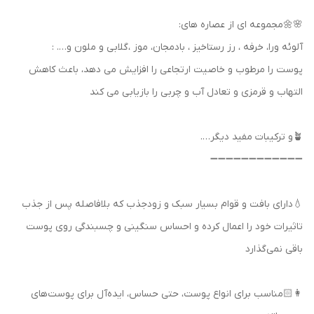
🌸🌼مجموعه ای از عصاره های:
آلوئه ورا، خرفه ، رز رستاخیز ، بادمجان، موز ،گلابی و ملون و…. :
پوست را مرطوب و خاصیت ارتجاعی را افزایش می دهد، باعث کاهش
التهاب و قرمزی و تعادل آب و چربی را بازیابی می کند
🪴و ترکیبات مفید دیگر….
➖➖➖➖➖➖➖➖➖➖➖➖
💧دارای بافت و قوام بسیار سبک و زودجذب که بلافاصله پس از جذب
تاثیرات خود را اعمال کرده و احساس سنگینی و چسبندگی روی پوست
باقی نمی‌گذارد
👩🏻مناسب برای انواع پوست، حتی حساس، ایده‌آل برای پوست‌های