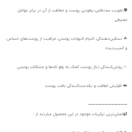
🛡تقویت سددفاعی-رطوبتی پوست و حفاظت از آن در برابر عوامل
محیطی
☘ تسکین‌دهندگی، التیام التهابات پوستی، مراقبت از پوست‌های حساس
و آسیب‌دیده
✨ روشن‌کنندگی تناژ پوست، کمک به رفع لک‌ها و مشکلات پوستی
☁️ افزایش لطافت و یکدست‌کنندگی بافت پوست
➖➖➖➖➖➖➖➖➖➖➖➖
🔐اصلی‌ترین ترکیبات موجود در این محصول عبارتند از :