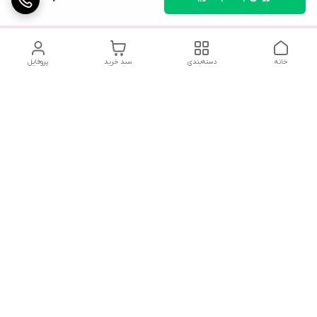
خانه
دسته‌بندی
سبد خرید
پروفایل
در صورت بروز هرگونه خطا در سفارش، لطفاً از طریق واتس‌اپ یا در
صورت لزوم با ارسال پیامک به فروشگاه اطلاع دهید. همکاران ما در
اولین فرصت با شما تماس خواهند گرفت.
با توجه به حجم بالای تماس‌ها، امکان پاسخگویی تلفنی وجود
ندارد. از همکاری شما سپاسگزاریم.
شماره تماس
09216733204
آدرس ایمیل
sakurashop.onlinee@gmail.com