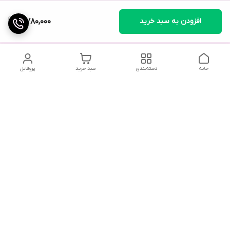
افزودن به سبد خرید
3,780,000
خانه
دسته‌بندی
سبد خرید
پروفایل
در صورت بروز هرگونه خطا در سفارش، لطفاً از طریق واتس‌اپ یا در
صورت لزوم با ارسال پیامک به فروشگاه اطلاع دهید. همکاران ما در
اولین فرصت با شما تماس خواهند گرفت.
با توجه به حجم بالای تماس‌ها، امکان پاسخگویی تلفنی وجود
ندارد. از همکاری شما سپاسگزاریم.
شماره تماس
09216733204