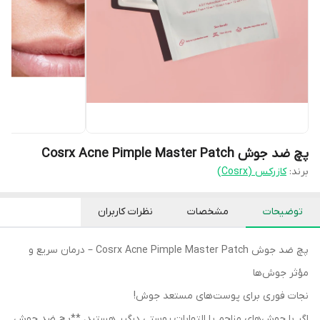
پچ ضد جوش Cosrx Acne Pimple Master Patch
برند:
کازرکس (Cosrx)
توضیحات
مشخصات
نظرات کاربران
پچ ضد جوش Cosrx Acne Pimple Master Patch – درمان سریع و
مؤثر جوش‌ها
نجات فوری برای پوست‌های مستعد جوش!
اگر با جوش‌های مزاحم یا التهابات پوستی درگیر هستید، **پچ ضد جوش