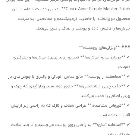
Cosrx Acne Pimple Master Patch** بهترین دوست شماست! این
محصول فوق‌العاده، با خاصیت ترمیم‌کننده و محافظتی، به سرعت
جوش‌ها را کاهش داده و پوست را صاف و تمیز می‌کند.
### **ویژگی‌های برجسته:**
✔ **درمان سریع جوش‌ها:** تسریع روند بهبود جوش‌ها و جلوگیری از
عفونت
✔ **محافظت از پوست:** مانع تماس آلودگی و باکتری با جوش‌های باز
✔ **جذب چربی و ناخالصی‌ها:** حاوی مواد هیدروکلوئیدی که چرک و
چربی اضافی را جذب می‌کنند
✔ **غیرقابل مشاهده:** طراحی شفاف و نازک که به راحتی زیر آرایش
قابل استفاده است
✔ **استفاده آسان:** به راحتی روی پوست می‌چسبد و تا چند ساعت
ماندگاری دارد