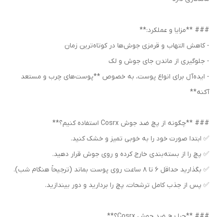
### **مزایا و عملکرد:**
- کاهش التهاب و قرمزی جوش‌ها در کوتاه‌ترین زمان
- جلوگیری از ماندن جای جوش و لک
- ایده‌آل برای انواع پوست، به خصوص **پوست‌های چرب و مستعد
آکنه**
### **چگونه از پچ ضد جوش Cosrx استفاده کنیم؟**
✅ ابتدا صورت خود را به خوبی تمیز و خشک کنید.
✅ پچ را از بسته‌بندی خارج کرده و روی جوش قرار دهید.
✅ بگذارید حداقل ۶ تا ۸ ساعت روی پوست بماند (ترجیحاً هنگام شب).
✅ پس از جذب کامل ترشحات، پچ را بردارید و دور بیندازید.
### **چرا پچ ضد جوش Cosrx؟**