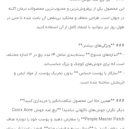
این محصول یکی از پرفروش‌ترین و محبوب‌ترین محصولات درمان آکنه
در جهان است. طراحی شفاف و عملکرد بی‌نقص آن باعث شده تا حتی در
طول روز نیز بتوانید با اعتماد کامل از آن استفاده کنید.
### **ویژگی‌های بیشتر:**
- **اندازه‌های متنوع:** بسته‌بندی شامل ۲۴ عدد پچ در ۳ اندازه مختلف
است که برای جوش‌های کوچک و بزرگ مناسب‌اند.
- **سازگار با پوست حساس:** بدون تحریک پوست، از مواد ایمن و
اثربخش ساخته شده است.
### **همین حالا این محصول شگفت‌انگیز را خریداری کنید!**
دیگر نگران جوش‌های ناگهانی نباشید! **پچ ضد جوش Cosrx Acne
Pimple Master Patch** را سفارش دهید و پوست خود را دوباره صاف
و بی‌نقص کنید. با **ارسال سریع و قیمت ویژه**، فرصتی استثنایی برای