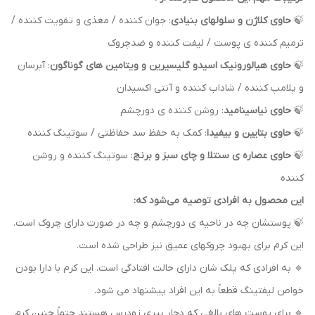
🍃
حاوی کلاژن و سلولهای بنیادی
: جوان کننده / مغذی و تقویت کننده /
ترمیم کننده ی پوست / لیفت کننده و ضدچروک
🍃
حاوی هیالورونیک اسیدو گلیسیرین و ویتامین های گوناگون
: آبرسان
و پلامپ کننده / شاداب کننده و آنتی اکسیدان
🍃
حاوی نیاسینامید
: روشن کننده ی دورچشم
🍃
حاوی بتایین و بیفیدا
: کمک به حفظ سد حفاظتی / سوتینگ کننده
🍃
حاوی عصاره ی سنتلا و چای سبز و برنج
: سوتینگ کننده و روشن
کننده
این محصول به افرادی توصیه می‌شود که:
🍃 پوستشان چه در ناحیه ی دورچشم و چه در صورت دارای چروک است.
این کرم برای بهبود چروکهای عمیق نیز طراحی شده است.
🔹 به افرادی که پلک شان دارای حالت افتادگی است. این کرم با دارا بودن
خواص لیفتینگ قطعاً به این افراد پیشنهاد می شود.
🔹 برای پوست های بالغی که دچار پیری زودرس هستند حتماً چنین کرم